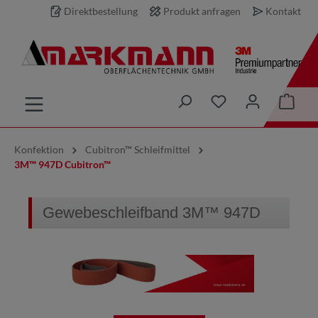
Direktbestellung
Produkt anfragen
Kontakt
inhalt springen
Konfektion
Cubitron™ Schleifmittel
3M™ 947D Cubitron™
Gewebeschleifband 3M™ 947D