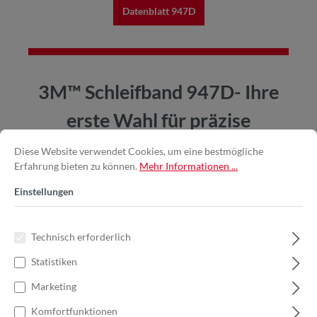
Datenblatt 947D
3M™ Schleifband 947D- Ihre
erste Wahl für präzise
Kantenbearbeitung
Diese Website verwendet Cookies, um eine bestmögliche
Erfahrung bieten zu können.
Mehr Informationen ...
Einstellungen
Technisch erforderlich
Statistiken
Marketing
Komfortfunktionen