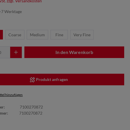
wSt. zzgl. Versandkosten
5-7 Werktage
Coarse
Medium
Fine
Very Fine
In den Warenkorb
Produkt anfragen
tel hinzufügen
er:
7100270872
mmer:
7100270872