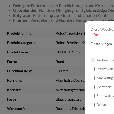
Reinigen:
Entfernung von Beschichtungen und Korrosion.
Überblenden:
Nahtlose Übergänge und gleichmäßige Obe
Entgraten:
Entfernung von Graten und scharfen Kanten.
Finishen:
Veredelung und Nachbearbeitung von Gussteil
Diese Website 
Produktfamilie:
Roloc™
, Scotch-Brite™
Informationen .
Produktkategorie:
Roloc
, Scheiben
, Schleifvlies
Einstellungen
Produktserie:
PN-DH
, PN-DR
Technisch 
Form:
Rund
Statistiken
Durchmesser ⌀:
100 mm
Marketing
Körnung:
Fine
, Extra Coarse
, Coarse
, Medium
,
Komfortfu
Kornart:
präzisionsgeformte Keramik
Shopware 
Farbe:
Blau
, Braun
, Grün
, Rot
, dunkelgrau
Brevo
Werkstoffe:
Baustahl
, Edelstahl
, Nickellegierung