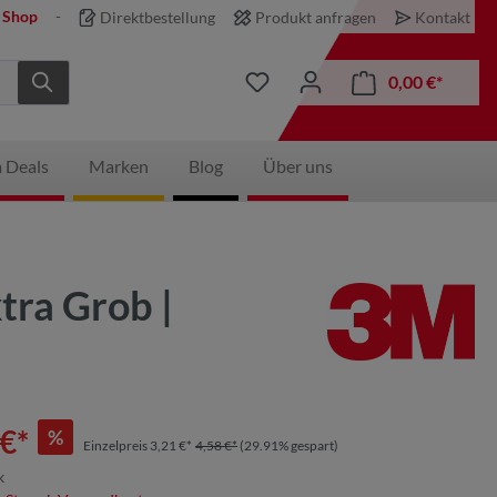
 Shop
Direktbestellung
Produkt anfragen
Kontakt
0,00 €*
 Deals
Marken
Blog
Über uns
tra Grob |
€*
%
Einzelpreis 3,21 €*
4,58 €*
(29.91% gespart)
k