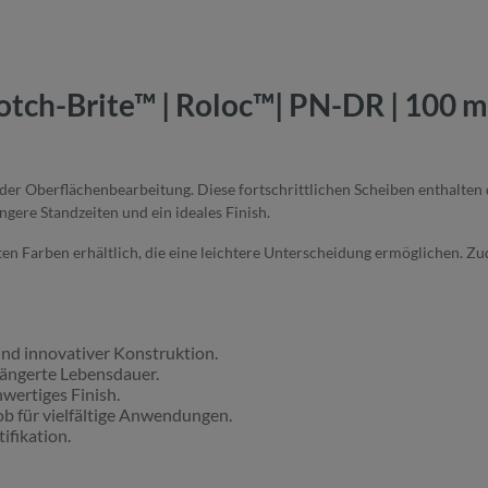
tch-Brite™ | Roloc™| PN-DR | 100 mm
der Oberflächenbearbeitung. Diese fortschrittlichen Scheiben enthalten 
ängere Standzeiten und ein ideales Finish.
bhaften Farben erhältlich, die eine leichtere Unterscheidung ermöglichen
d innovativer Konstruktion.
längerte Lebensdauer.
wertiges Finish.
b für vielfältige Anwendungen.
ifikation.