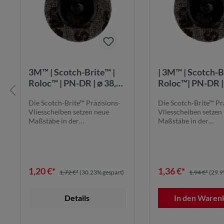
3M™ | Scotch-Brite™ |
| 3M™ | Scotch-B
Roloc™ | PN-DR | ⌀ 38,1
Roloc™| PN-DR | 50 mm
mm | Extra Grob | TR |
Ø | Extra Grob |
Die Scotch-Brite™ Präzisions-
Die Scotch-Brite™ Pr
7100264165
Präzisions-Vlies
Vliesscheiben setzen neue
Vliesscheiben setzen
| 7100264172
Maßstäbe in der
Maßstäbe in der
Oberflächenbearbeit...
Oberflächenbearbeitu
1,20 €*
1,36 €*
1,72 €*
(30.23% gespart)
1,94 €*
(29.9
Details
In den Waren