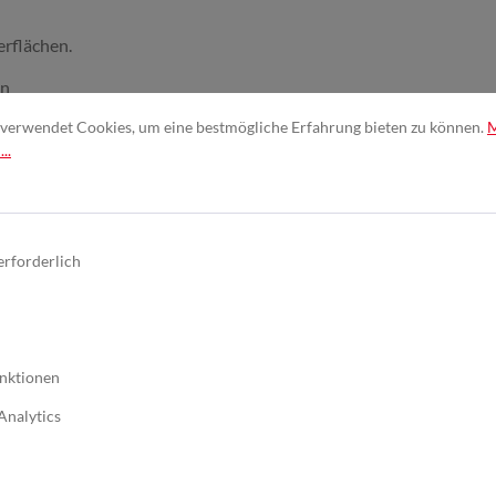
rflächen.
en
verwendet Cookies, um eine bestmögliche Erfahrung bieten zu können.
..
erforderlich
 Very Fine
nktionen
Analytics
en
, Titan