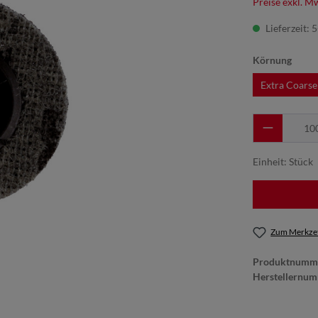
Preise exkl. M
Lieferzeit: 
Körnung
Extra Coarse
Einheit:
Stück
Zum Merkzet
Produktnumm
Herstellernu