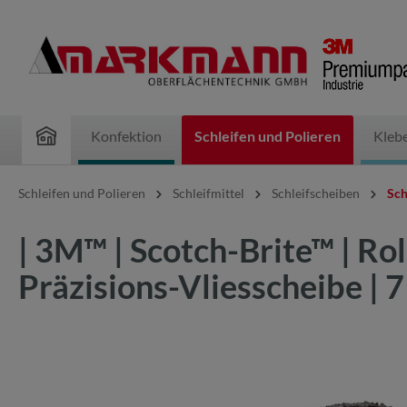
inhalt springen
Konfektion
Schleifen und Polieren
Kleb
Schleifen und Polieren
Schleifmittel
Schleifscheiben
Sch
| 3M™ | Scotch-Brite™ | Ro
Präzisions-Vliesscheibe |