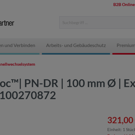
B2B Online
en und Verbinden
Arbeits- und Gebäudeschutz
Premium
nellwechselsystem
loc™| PN-DR | 100 mm Ø | Ex
 7100270872
321,00 
Einheit:
1 Stüc