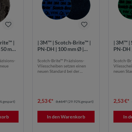
rite™ |
| 3M™ | Scotch-Brite™ |
| 3M™ |
PN-DH | 100 mm Ø |
PN-DH |
Very Fine | ungelocht |
Fine | ungelocht |
äzisions-
Scotch-Brite™ Präzisions-
Scotch-Br
scheibe
Präzisions-Vliesscheibe
Präzisi
 neue
Vliesscheiben setzen einen
Vliessche
| 7100274671
| 7100
neuen Standard bei der
neuen Sta
ng...
Bearbeitung von ...
Bearbeitun
2,53 €*
2,53 €*
% gespart)
3,61 €*
(29.92% gespart)
korb
In den Warenkorb
In 