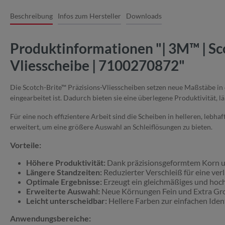
Beschreibung
Infos zum Hersteller
Downloads
Produktinformationen "| 3M™ | Sco
Vliesscheibe | 7100270872"
Die Scotch-Brite™ Präzisions-Vliesscheiben setzen neue Maßstäbe in 
eingearbeitet ist. Dadurch bieten sie eine überlegene Produktivität, l
Für eine noch effizientere Arbeit sind die Scheiben in helleren, le
erweitert, um eine größere Auswahl an Schleiflösungen zu bieten.
Vorteile:
Höhere Produktivität:
Dank präzisionsgeformtem Korn un
Längere Standzeiten:
Reduzierter Verschleiß für eine ver
Optimale Ergebnisse:
Erzeugt ein gleichmäßiges und hoch
Erweiterte Auswahl:
Neue Körnungen Fein und Extra Gro
Leicht unterscheidbar:
Hellere Farben zur einfachen Ident
Anwendungsbereiche: