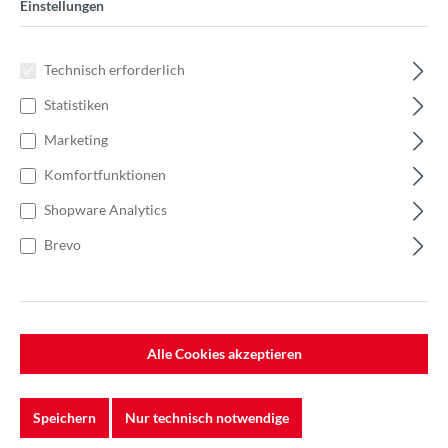
Einstellungen
Technisch erforderlich
Statistiken
Marketing
Komfortfunktionen
Shopware Analytics
Brevo
%
136,00 €*
Alle Cookies akzeptieren
Einzelpreis 1,36 €*
1,94 €*
(29.9% gespart)
Einheit:
1 Stück
Preise exkl. MwSt. zzgl. Versandkosten
Speichern
Nur technisch notwendige
Lieferzeit: 5-7 Werktage