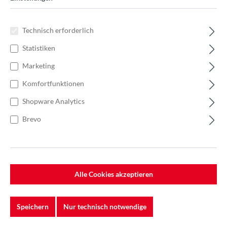
Technisch erforderlich
Statistiken
Marketing
Komfortfunktionen
Shopware Analytics
Brevo
%
0,46 €*
0,66 €*
(30.3% gespart)
Alle Cookies akzeptieren
Einheit:
1 Stück
Preise exkl. MwSt. zzgl. Versandkosten
Nicht mehr verfügbar
Speichern
Nur technisch notwendige