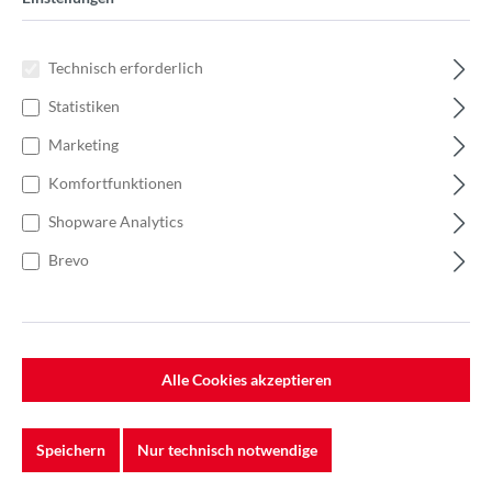
Technisch erforderlich
Statistiken
Marketing
Komfortfunktionen
Shopware Analytics
Brevo
%
46,25 €*
Einzelpreis 1,85 €*
2,64 €*
(29.92% gespart)
Einheit:
1 Stück
Alle Cookies akzeptieren
Preise exkl. MwSt. zzgl. Versandkosten
Auf Lager
Speichern
Nur technisch notwendige
Körnung