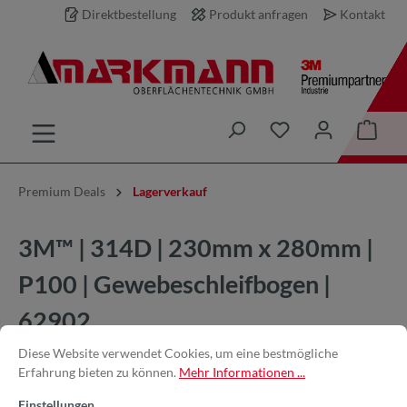
Direktbestellung
Produkt anfragen
Kontakt
inhalt springen
Premium Deals
Lagerverkauf
3M™ | 314D | 230mm x 280mm |
P100 | Gewebeschleifbogen |
62902
Diese Website verwendet Cookies, um eine bestmögliche
Erfahrung bieten zu können.
Mehr Informationen ...
Einstellungen