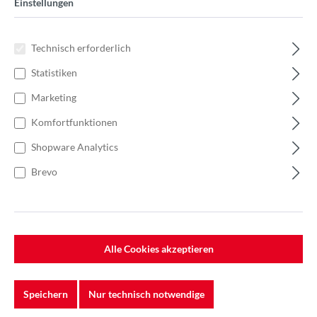
Einstellungen
Technisch erforderlich
Statistiken
Marketing
Komfortfunktionen
Shopware Analytics
Brevo
%
54,68 €*
84,13 €*
(35.01% gespart)
Alle Cookies akzeptieren
Einheit:
1 Stück
Preise exkl. MwSt. zzgl. Versandkosten
Speichern
Nur technisch notwendige
Lieferzeit: 7-10 Werktage