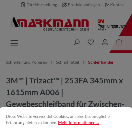
Direktbestellung
Produkt anfragen
Kontakt
inhalt springen
Schleifen und Polieren
Schleifmittel
Schleifbänder
3M™ | Trizact™ | 253FA 345mm x
1615mm A006 |
Gewebeschleifband für Zwischen-
und Feinschliff
Diese Website verwendet Cookies, um eine bestmögliche
Erfahrung bieten zu können.
Mehr Informationen ...