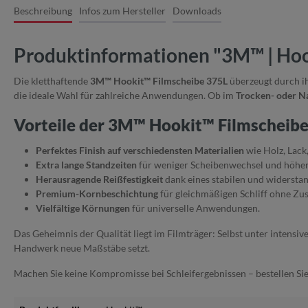
Beschreibung
Infos zum Hersteller
Downloads
Produktinformationen "3M™ | Hook
Die kletthaftende
3M™ Hookit™ Filmscheibe 375L
überzeugt durch ih
die ideale Wahl für zahlreiche Anwendungen. Ob im
Trocken- oder Na
Vorteile der 3M™ Hookit™ Filmscheibe
Perfektes Finish auf verschiedensten Materialien
wie Holz, Lack,
Extra lange Standzeiten
für weniger Scheibenwechsel und höhere
Herausragende Reißfestigkeit
dank eines stabilen und widerstan
Premium-Kornbeschichtung
für gleichmäßigen Schliff ohne Zus
Vielfältige Körnungen
für universelle Anwendungen.
Das Geheimnis der Qualität liegt im Filmträger: Selbst unter intensiv
Handwerk neue Maßstäbe setzt.
Machen Sie keine Kompromisse bei Schleifergebnissen – bestellen Sie 