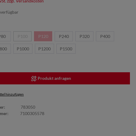
wSt. zzgl. Versandkosten
verfügbar
P80
P100
P120
P240
P320
P400
800
P1000
P1200
P1500
Produkt anfragen
tel hinzufügen
er:
783050
mmer:
7100305578