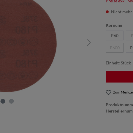
Preise exkl. M
Nicht mehr 
Körnung
P60
P600
P
Einheit:
Stück
Zum Merkzet
Produktnumm
Herstellernu