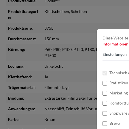
Produktfamilie:
Hookit™
Produktkategori
Klettscheiben
, Scheiben
e:
Produktserie:
375L
Diese Website 
Durchmesser ⌀:
150 mm
Informationen .
Körnung:
P60
, P80
, P100
, P120
, P180
, P240
, P400
, P500
Einstellungen
P1500
Lochung:
Ungelocht
Technisch 
Kletthaftend:
Ja
Statistiken
Trägermaterial:
Filmunterlage
Marketing
Bindung:
Extrastarker Filmträger für besondere Reißfesti
Komfortfu
Anwendungen:
Nassschliff
, Feinschliff
, Vor und Zwischenschlif
Shopware 
Farbe:
Braun
Brevo