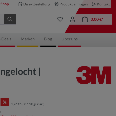
 Shop
Direktbestellung
Produkt anfragen
Kontakt
0,00 €*
 Deals
Marken
Blog
Über uns
ngelocht |
%
1,26 €*
(30.16% gespart)
k