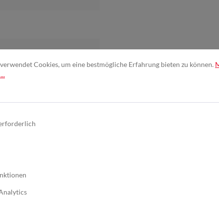
verwendet Cookies, um eine bestmögliche Erfahrung bieten zu können.
..
, P600
, P800
, P1000
, P1200
,
erforderlich
gkeit
, Vollkunstharz
nktionen
f
, Finishen
Analytics