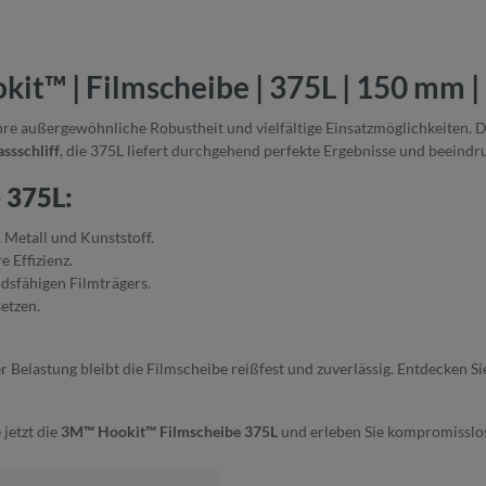
it™ | Filmscheibe | 375L | 150 mm |
re außergewöhnliche Robustheit und vielfältige Einsatzmöglichkeiten. Da
ssschliff
, die 375L liefert durchgehend perfekte Ergebnisse und beeindr
 375L:
 Metall und Kunststoff.
 Effizienz.
dsfähigen Filmträgers.
etzen.
er Belastung bleibt die Filmscheibe reißfest und zuverlässig. Entdecken Si
jetzt die
3M™ Hookit™ Filmscheibe 375L
und erleben Sie kompromisslo