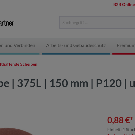
B2B Online
en und Verbinden
Arbeits- und Gebäudeschutz
Premium
tthaftende Scheiben
e | 375L | 150 mm | P120 | u
0,88 €*
Einheit:
1 Stüc