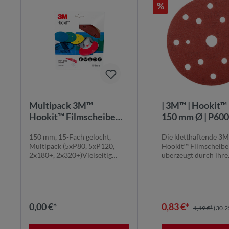
%
Multipack 3M™
| 3M™ | Hookit™ |
Hookit™ Filmscheibe
150 mm Ø | P600 
375L, 150 mm, 5xP80,
fach gelocht |
150 mm, 15-Fach gelocht,
Die kletthaftende 3
5xP120, 15-Fach
Filmscheibe |
Multipack (5xP80, 5xP120,
Hookit™ Filmscheibe
gelocht
7000045421
2x180+, 2x320+)Vielseitig
überzeugt durch ihre
einsetzbar auf Alumi...
außergewöhnliche Ro
0,00 €*
0,83 €*
1,19 €*
(30.2