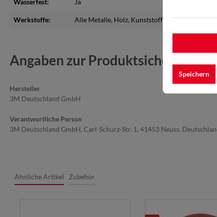
Wasserfest:
Ja
Werkstoffe:
Alle Metalle
, Holz
, Kunststoffe
, Lacke
, Zink
Angaben zur Produktsicherheit
Speichern
Hersteller
3M Deutschland GmbH
Verantwortliche Person
3M Deutschland GmbH, Carl-Schurz-Str. 1, 41453 Neuss, Deutschla
Ähnliche Artikel
Zubehör