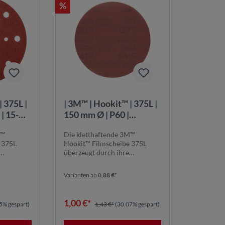
%
 375L |
| 3M™ | Hookit™ | 375L |
| 15-
150 mm Ø | P60 |
ungelocht | Filmscheibe
M™
Die kletthaftende 3M™
| 7100305876
 375L
Hookit™ Filmscheibe 375L
überzeugt durch ihre
busthe...
außergewöhnliche Robustheit
...
Varianten ab
0,88 €*
1,00 €*
5% gespart)
1,43 €*
(30.07% gespart)