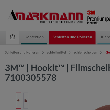
inhalt springen
Konfektion
Schleifen und Polieren
Kleb
Schleifen und Polieren
Schleifmittel
Schleifscheiben
Kle
3M™ | Hookit™ | Filmscheib
7100305578