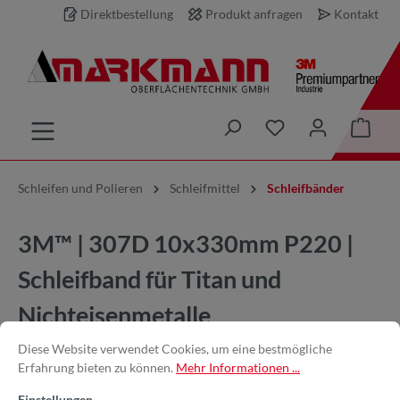
Direktbestellung
Produkt anfragen
Kontakt
inhalt springen
Schleifen und Polieren
Schleifmittel
Schleifbänder
3M™ | 307D 10x330mm P220 |
Schleifband für Titan und
Nichteisenmetalle
Diese Website verwendet Cookies, um eine bestmögliche
Erfahrung bieten zu können.
Mehr Informationen ...
Einstellungen