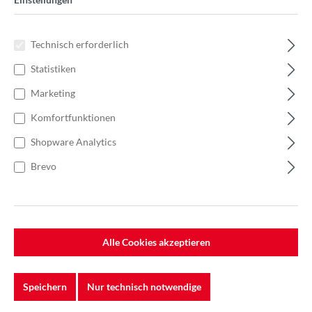
Technisch erforderlich
Statistiken
Marketing
Komfortfunktionen
Shopware Analytics
Brevo
%
19,50 €*
Einzelpreis 0,65 €*
1,00 €*
(35% gespart)
Einheit:
1 Stück
Alle Cookies akzeptieren
Preise exkl. MwSt. zzgl. Versandkosten
Lieferzeit: 7-10 Werktage
Speichern
Nur technisch notwendige
Körnung