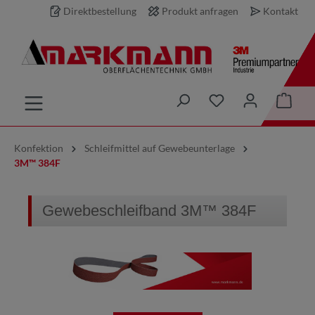
Direktbestellung
Produkt anfragen
Kontakt
inhalt springen
Konfektion
Schleifmittel auf Gewebeunterlage
3M™ 384F
Gewebeschleifband 3M™ 384F