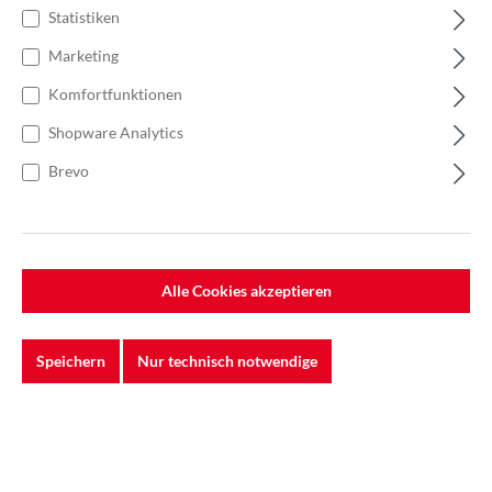
Statistiken
Marketing
Komfortfunktionen
Shopware Analytics
Brevo
Alle Cookies akzeptieren
Das 3M™ Universalschleifband 384F ist Ihre ideale Lösung
für ein breites Spektrum an Schleifaufgaben. Ob bei mittel-
oder niedrigem Anpressdruck und selbst bei
Speichern
Nur technisch notwendige
anspruchsvollen Materialien wie Holz, Eisen oder Stahl –
dieses Schleifband glänzt durch Zuverlässigkeit und
Effizienz.
Dank der einzigartigen Kombination aus 3M
präzisionsgeformtem Keramikkorn und Aluminiumoxid