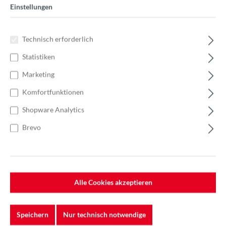
Einstellungen
Technisch erforderlich
Statistiken
Marketing
Komfortfunktionen
Shopware Analytics
Brevo
Alle Cookies akzeptieren
Speichern
Nur technisch notwendige
%
106,30 €*
Einzelpreis 10,63 €*
15,19 €*
(30.02% gespart)