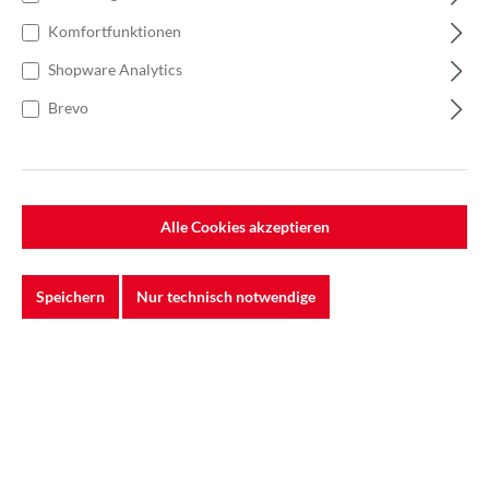
Komfortfunktionen
Shopware Analytics
Brevo
Alle Cookies akzeptieren
Speichern
Nur technisch notwendige
%
223,50 €*
Einzelpreis 37,25 €*
53,21 €*
(29.99% gespart)
Einheit:
1 Stück
Preise exkl. MwSt. zzgl. Versandkosten
Lieferzeit: 10 - 12 Wochen
In den Warenkorb