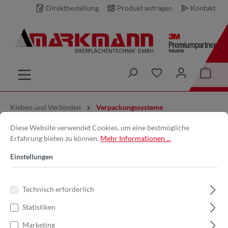
Direktbestellung
Produkt anfragen
Kontakt
inhalt springen
Kleben und Verbinden
Verpackungssysteme
Diese Website verwendet Cookies, um eine bestmögliche
Scotch® | H153 | Geräuscharmer
Erfahrung bieten zu können.
Mehr Informationen ...
Klebeband-Abroller | 75 mm |
Einstellungen
Type 19800 | 7000056830
Technisch erforderlich
Statistiken
Marketing