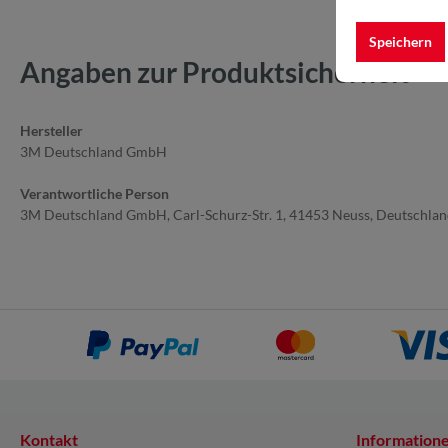
Speichern
Angaben zur Produktsicherheit
Hersteller
3M Deutschland GmbH
Verantwortliche Person
3M Deutschland GmbH, Carl-Schurz-Str. 1, 41453 Neuss, Deutschla
Kontakt
Information