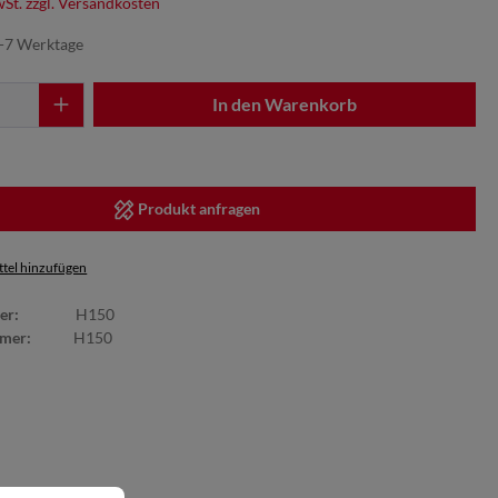
wSt. zzgl. Versandkosten
5-7 Werktage
In den Warenkorb
Produkt anfragen
tel hinzufügen
er:
H150
mmer:
H150