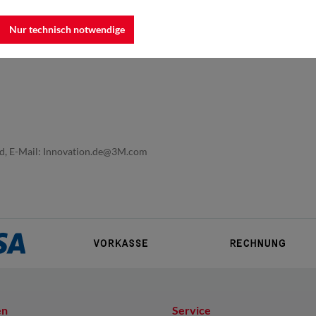
Nur technisch notwendige
nd, E-Mail: Innovation.de@3M.com
en
Service