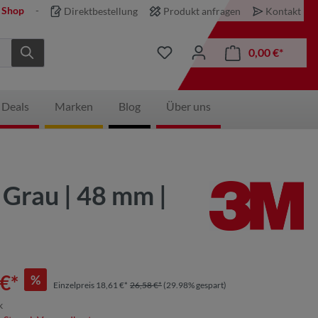
 Shop
Direktbestellung
Produkt anfragen
Kontakt
0,00 €*
 Deals
Marken
Blog
Über uns
Grau | 48 mm |
€*
%
Einzelpreis 18,61 €*
26,58 €*
(29.98% gespart)
k