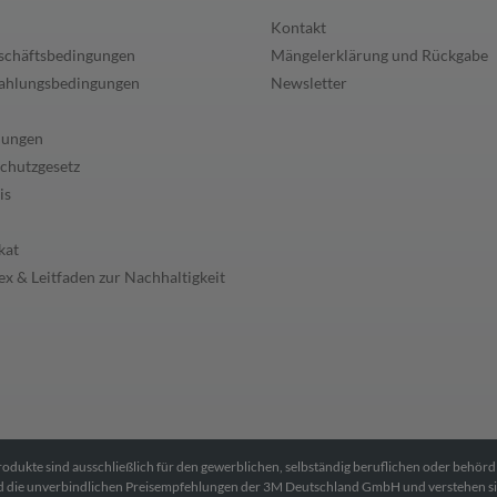
Kontakt
schäftsbedingungen
Mängelerklärung und Rückgabe
ahlungsbedingungen
Newsletter
lungen
chutzgesetz
is
kat
x & Leitfaden zur Nachhaltigkeit
Produkte sind ausschließlich für den gewerblichen, selbständig beruflichen oder behör
ind die unverbindlichen Preisempfehlungen der 3M Deutschland GmbH und verstehen s