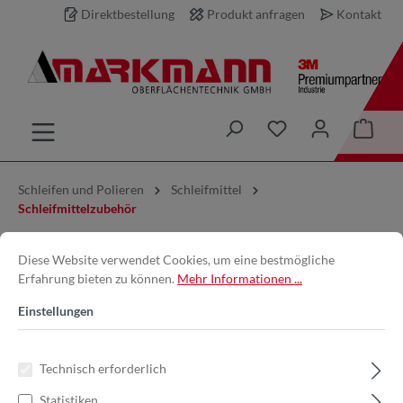
Direktbestellung
Produkt anfragen
Kontakt
inhalt springen
Schleifen und Polieren
Schleifmittel
Schleifmittelzubehör
Gummispannkörper | Ø 60mm x
Diese Website verwendet Cookies, um eine bestmögliche
Erfahrung bieten zu können.
Mehr Informationen ...
30mm Höhe x 6mm
Einstellungen
Schaftdurchmesser | zylindrisch |
MKZ603006
Technisch erforderlich
Statistiken