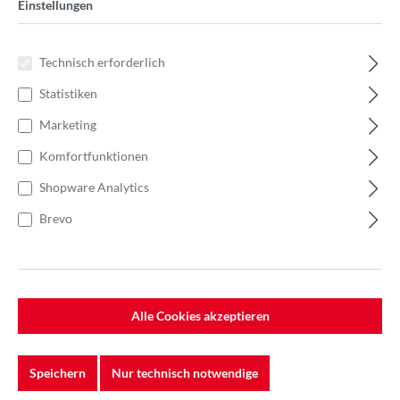
Einstellungen
Technisch erforderlich
Statistiken
Marketing
Komfortfunktionen
Shopware Analytics
Brevo
%
263,00 €*
Alle Cookies akzeptieren
Einzelpreis 2,63 €*
3,75 €*
(29.87% gespart)
Einheit:
1 Stück
Preise exkl. MwSt. zzgl. Versandkosten
Speichern
Nur technisch notwendige
Lieferzeit: 5-7 Werktage