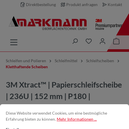
Direktbestellung
Produkt anfragen
Kontakt
inhalt springen
Schleifen und Polieren
Schleifmittel
Schleifscheiben
Kletthaftende Scheiben
3M Xtract™ | Papierschleifscheibe
| 236U | 152 mm | P180 |
7100078156
Diese Website verwendet Cookies, um eine bestmögliche
Erfahrung bieten zu können.
Mehr Informationen ...