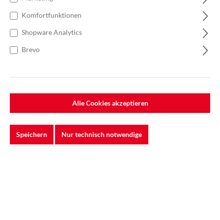
Komfortfunktionen
Shopware Analytics
Brevo
Alle Cookies akzeptieren
Speichern
Nur technisch notwendige
%
24,00 €*
Einzelpreis 0,24 €*
0,34 €*
(29.41% gespart)
Einheit:
1 Stück
Preise exkl. MwSt. zzgl. Versandkosten
Auf Lager
In den Warenkorb