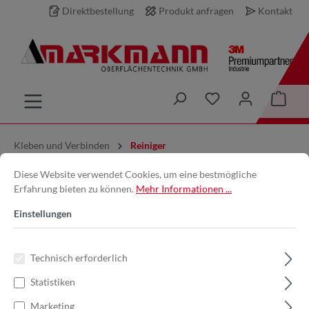
Direktbestellung
Produkt anfragen
Kontakt
inhalt springen
Kleben und Verbinden
Reiniger
Diese Website verwendet Cookies, um eine bestmögliche
3M™ | VHB™ |
Erfahrung bieten zu können.
Mehr Informationen ...
Oberflächenreiniger | 100 Tücher
Einstellungen
| 7000071715
Technisch erforderlich
Statistiken
Marketing