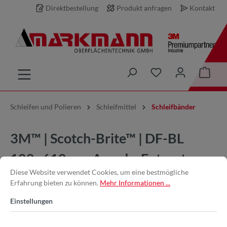
Direktbestellung
Produkt anfragen
Kontakt
inhalt springen
Schleifen und Polieren
Schleifmittel
Schleifbänder
3M™ | Scotch-Brite™ | DF-BL
100x610mm Amed – Entgraten,
Diese Website verwendet Cookies, um eine bestmögliche
Mattieren, Finishen von Edelstahl,
Erfahrung bieten zu können.
Mehr Informationen ...
Stahl und Holz
Einstellungen