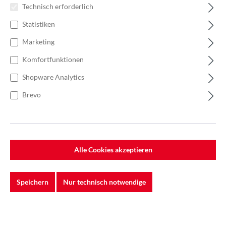
Technisch erforderlich
Statistiken
Marketing
Komfortfunktionen
Shopware Analytics
Brevo
Alle Cookies akzeptieren
Speichern
Nur technisch notwendige
%
225,66 €*
Einzelpreis 75,22 €*
115,73 €*
(35% gespart)
Einheit:
1 Stück