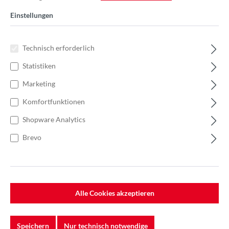
Einstellungen
Technisch erforderlich
Statistiken
Marketing
Komfortfunktionen
Shopware Analytics
Brevo
Alle Cookies akzeptieren
161,00 €
Einzelpreis3,22 €
Speichern
Nur technisch notwendige
Anzahl
Stückpreis