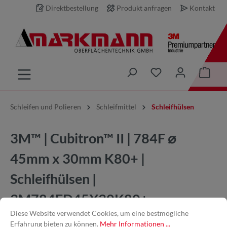
Direktbestellung
Produkt anfragen
Kontakt
inhalt springen
Schleifen und Polieren
Schleifmittel
Schleifhülsen
3M™ | Cubitron™ II | 784F ⌀
45mm x 30mm K80+ |
Schleifhülsen |
3M784FD45X30K80+
Diese Website verwendet Cookies, um eine bestmögliche
Erfahrung bieten zu können.
Mehr Informationen ...