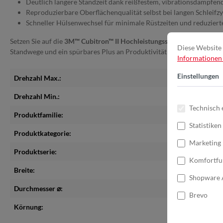
Deutlich längere Standzeit dank reißfestem, vibrationsdämpfe
Reproduzierbare Oberflächenqualität selbst bei langen Schleif
Schneller Hülsenwechsel für minimale Rüstzeiten und reduziert
Setzen Sie auf die
3M™ Cubitron™ II Hochleistungsschleifhülse 784F
,
Diese Website 
Standwege und ein spürbares Plus an Produktivität machen Ihre Schle
Informationen .
Einstellungen
Drehzahl Max.:
12.700
Drehzahl Min.:
9.000
Technisch 
Produktfamilie:
Cubitron™
Statistiken
Produktkategorie:
Schleifhü
Marketing
Produktserie:
784F
Komfortfu
Breite:
30 mm
Shopware 
Durchmesser ⌀:
45 mm
Brevo
Körnung:
120+