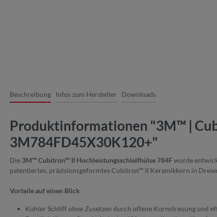
Beschreibung
Infos zum Hersteller
Downloads
Produktinformationen "3M™ | Cubi
3M784FD45X30K120+"
Die
3M™ Cubitron™ II Hochleistungsschleifhülse 784F
wurde entwicke
patentiertes, präzisionsgeformtes Cubitron™ II Keramikkorn in Dreiec
Vorteile auf einen Blick
Kühler Schliff ohne Zusetzen durch offene Kornstreuung und ef