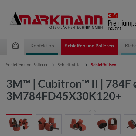
inhalt springen
Konfektion
Schleifen und Polieren
Kleb
Schleifen und Polieren
Schleifmittel
Schleifhülsen
3M™ | Cubitron™ II | 784F
3M784FD45X30K120+