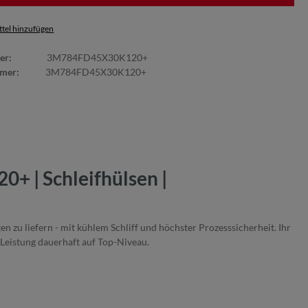
tel hinzufügen
er:
3M784FD45X30K120+
mmer:
3M784FD45X30K120+
+ | Schleifhülsen |
 zu liefern - mit kühlem Schliff und höchster Prozesssicherheit. Ihr
 Leistung dauerhaft auf Top-Niveau.