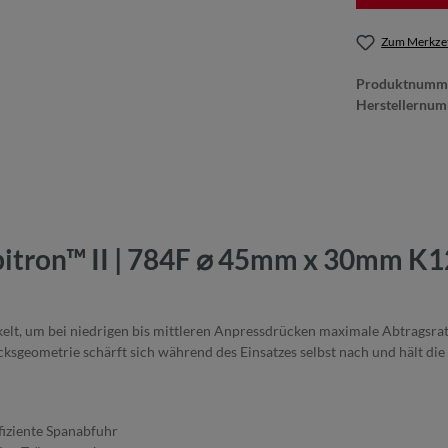
Zum Merkzet
Produktnumm
Herstellernu
tron™ II | 784F ⌀ 45mm x 30mm K120
lt, um bei niedrigen bis mittleren Anpressdrücken maximale Abtragsraten
ksgeometrie schärft sich während des Einsatzes selbst nach und hält die
fiziente Spanabfuhr