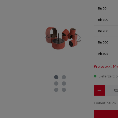
Bis
50
Bis
100
Bis
200
Bis
500
Ab
501
Preise exkl. M
Lieferzeit: 
Einheit:
Stück