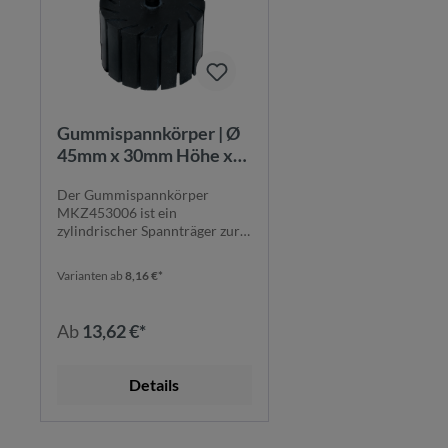
Gummispannkörper | Ø
45mm x 30mm Höhe x
6mm
Der Gummispannkörper
Schaftdurchmesser |
MKZ453006 ist ein
zylindrisch |
zylindrischer Spannträger zur
MKZ453006
sicheren Fixierung von S...
Varianten ab
8,16 €*
Ab
13,62 €*
Details