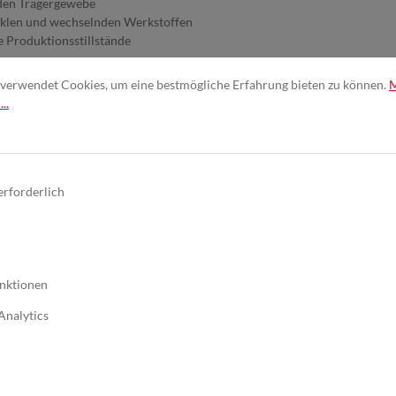
nden Trägergewebe
zyklen und wechselnden Werkstoffen
e Produktionsstillstände
 wenn Sie Effizienz, Prozessstabilität und wirtschaftliche Vorteile in e
verwendet Cookies, um eine bestmögliche Erfahrung bieten zu können.
ifabteilung zum echten Leistungsträger.
..
erforderlich
 II
lsen
nktionen
Analytics