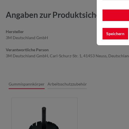
Angaben zur Produktsicherheit
Hersteller
Speichern
3M Deutschland GmbH
Verantwortliche Person
3M Deutschland GmbH, Carl-Schurz-Str. 1, 41453 Neuss, Deutschla
Gummispannkörper
Arbeitsschutzzubehör