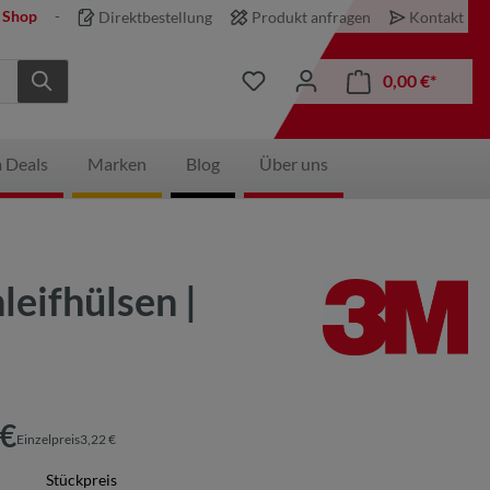
 Shop
Direktbestellung
Produkt anfragen
Kontakt
0,00 €*
 Deals
Marken
Blog
Über uns
eifhülsen |
 €
Einzelpreis3,22 €
Stückpreis