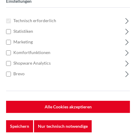
Einstellungen
Technisch erforderlich
Statistiken
Marketing
Komfortfunktionen
Shopware Analytics
Brevo
%
55,76 €*
Einzelpreis 13,94 €*
21,45 €*
(35.01% gespart)
Alle Cookies akzeptieren
Einheit:
1 Stück
Preise exkl. MwSt. zzgl. Versandkosten
Speichern
Nur technisch notwendige
Lieferzeit: 7-10 Werktage