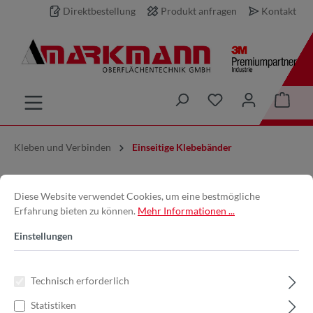
Direktbestellung
Produkt anfragen
Kontakt
inhalt springen
Kleben und Verbinden
Einseitige Klebebänder
3M™ | 471BL25 | Weich-PVC-
Diese Website verwendet Cookies, um eine bestmögliche
Erfahrung bieten zu können.
Mehr Informationen ...
Klebeband 471 | Blau | 25 mm x
Einstellungen
33 m | 0.14 mm | 7000047463
Technisch erforderlich
Statistiken