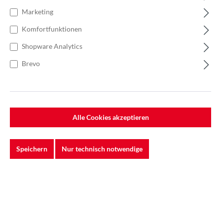
Marketing
Komfortfunktionen
Shopware Analytics
Brevo
Alle Cookies akzeptieren
Speichern
Nur technisch notwendige
%
744,48 €*
Einzelpreis 20,68 €*
27,57 €*
(24.99% gespart)
Einheit:
1 Rolle
Preise exkl. MwSt. zzgl. Versandkosten