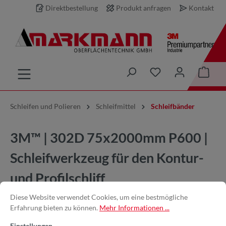
Direktbestellung
Produkt anfragen
Kontakt
inhalt springen
Schleifen und Polieren
Schleifmittel
Schleifbänder
3M™ | 302D 75x2000mm P600 |
Schleifwerkzeug für den Kontur-
und Profilschliff
Diese Website verwendet Cookies, um eine bestmögliche
Erfahrung bieten zu können.
Mehr Informationen ...
Einstellungen