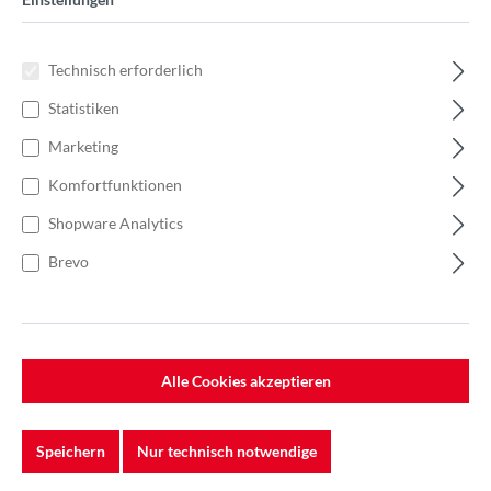
Technisch erforderlich
Statistiken
Marketing
Komfortfunktionen
Shopware Analytics
Brevo
%
26,04 €*
Einzelpreis 6,51 €*
10,02 €*
(35.03% gespart)
Einheit:
1 Stück
Alle Cookies akzeptieren
Preise exkl. MwSt. zzgl. Versandkosten
Lieferzeit: 7-10 Werktage
Speichern
Nur technisch notwendige
Körnung