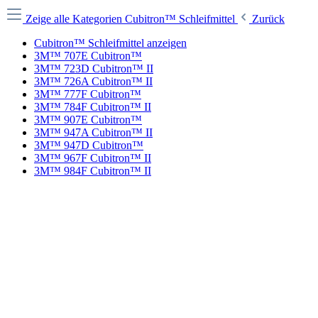
Zeige alle Kategorien
Cubitron™ Schleifmittel
Zurück
Cubitron™ Schleifmittel anzeigen
3M™ 707E Cubitron™
3M™ 723D Cubitron™ II
3M™ 726A Cubitron™ II
3M™ 777F Cubitron™
3M™ 784F Cubitron™ II
3M™ 907E Cubitron™
3M™ 947A Cubitron™ II
3M™ 947D Cubitron™
3M™ 967F Cubitron™ II
3M™ 984F Cubitron™ II