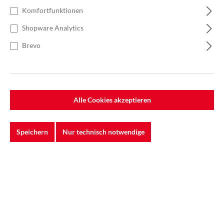
Komfortfunktionen
%
Shopware Analytics
Brevo
Alle Cookies akzeptieren
3M™ | Cubitron™ II | 384F 75x533mm K36+ |
Universalschleifband für allgemeine
Speichern
Nur technisch notwendige
Schleifarbeiten
Das 3M™ Gewebeschleifband 384F ist ein
Universalschleifband, welches sich mit seiner breiten Körn...
Varianten ab
3,10 €*
3,72 €*
5,72 €*
(34.97% gespart)