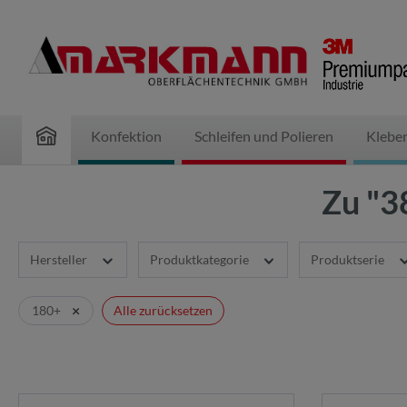
inhalt springen
Konfektion
Schleifen und Polieren
Klebe
Zu "3
Hersteller
Produktkategorie
Produktserie
×
180+
Alle zurücksetzen