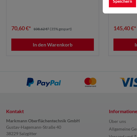
Speichern
70,60 €*
145,40 €*
108,62 €*
(35% gespart)
In den Warenkorb
Kontakt
Information
Markmann Oberflächentechnik GmbH
Über uns
Gustav-Hagemann-Straße 40
Allgemeine Ge
38229 Salzgitter
Versand und Z