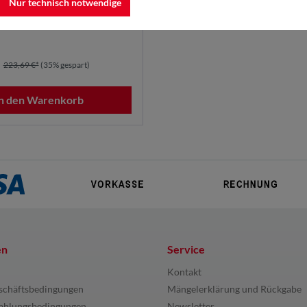
Nur technisch notwendige
223,69 €*
(35% gespart)
In den Warenkorb
en
Service
Kontakt
schäftsbedingungen
Mängelerklärung und Rückgabe
ahlungsbedingungen
Newsletter