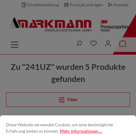
Direktbestellung
Produkt anfragen
Kontakt
inhalt springen
Zu "241UZ" wurden 5 Produkte
gefunden
Filter
Diese Website verwendet Cookies, um eine bestmögliche
Erfahrung bieten zu können.
Mehr Informationen ...