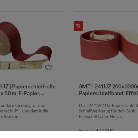
%
UZ | Papierschleifrolle
3M™ | 241UZ 200x3000m
x 50 m, F-Papier,
Papierschleifband: Effiz
P60 | 7000060317
Schleifen von Holz, Met
Standardkörnung für den
Das 3M™ 241UZ Papierschleifb
Leder
enschliff – und damit die
Schleifwerkzeug für den Grob-
 Stufe im ...
Feinschliff aller Holza...
Varianten ab
11,34 €*