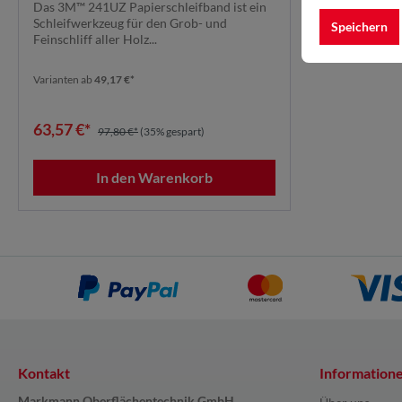
Das 3M™ 241UZ Papierschleifband ist ein
Leder
Schleifwerkzeug für den Grob- und
Speichern
Feinschliff aller Holz...
Varianten ab
49,17 €*
63,57 €*
97,80 €*
(35% gespart)
In den Warenkorb
Kontakt
Information
Markmann Oberflächentechnik GmbH