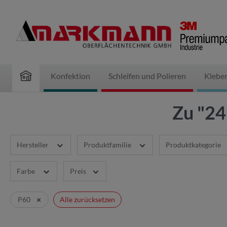
inhalt springen
Konfektion
Schleifen und Polieren
Klebe
Zu "24
Hersteller
Produktfamilie
Produktkategorie
Farbe
Preis
×
P60
Alle zurücksetzen