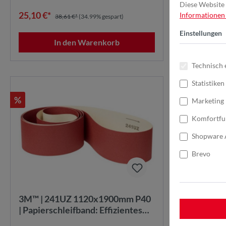
Diese Website 
25,10 €*
93,09 €*
Informationen .
38,61 €*
(34.99% gespart)
Einstellungen
In den Warenkorb
Technisch 
Statistiken
%
Marketing
Komfortfu
Shopware 
Brevo
3M™ | 241UZ 1120x1900mm P40
| Papierschleifband: Effizientes
Schleifen von Holz, Metall und