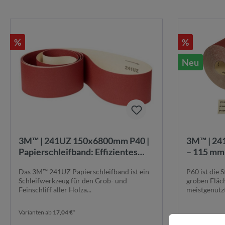
%
%
Neu
3M™ | 241UZ 150x6800mm P40 |
3M™ | 241
Papierschleifband: Effizientes
– 115 mm 
Schleifen von Holz, Metall und
Körnung 
Das 3M™ 241UZ Papierschleifband ist ein
P60 ist die 
Leder
Schleifwerkzeug für den Grob- und
groben Fläch
Feinschliff aller Holza...
meistgenutzte
Varianten ab
17,04 €*