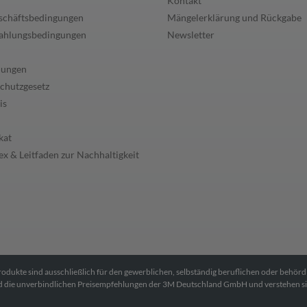
Kontakt
schäftsbedingungen
Mängelerklärung und Rückgabe
ahlungsbedingungen
Newsletter
lungen
chutzgesetz
is
kat
x & Leitfaden zur Nachhaltigkeit
Produkte sind ausschließlich für den gewerblichen, selbständig beruflichen oder behör
ind die unverbindlichen Preisempfehlungen der 3M Deutschland GmbH und verstehen s