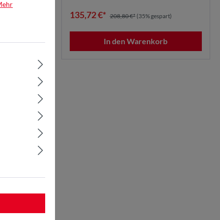
Mehr
135,72 €*
208,80 €*
(35% gespart)
b
In den Warenkorb