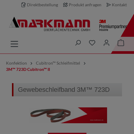
Direktbestellung
Produkt anfragen
Kontakt
inhalt springen
Konfektion
Cubitron™ Schleifmittel
3M™ 723D Cubitron™ II
Gewebeschleifband 3M™ 723D