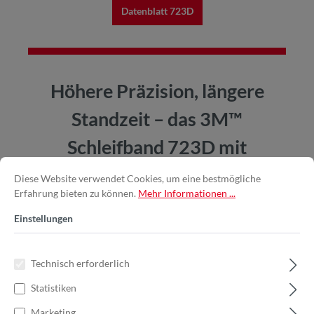
Datenblatt 723D
Höhere Präzision, längere
Standzeit – das 3M™
Schleifband 723D mit
Cubitron™-Technologie
Diese Website verwendet Cookies, um eine bestmögliche
Erfahrung bieten zu können.
Mehr Informationen ...
Einstellungen
Technisch erforderlich
Statistiken
Marketing