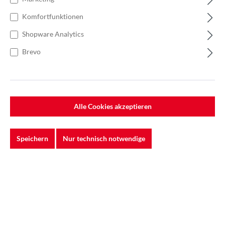
Komfortfunktionen
Shopware Analytics
Brevo
Das 3M™ Schleifband 723D ist ihr flexibles Kaftpaket für
konturtreue Grob-, Zwischen- und Feinschliffe an Stahl,
Alle Cookies akzeptieren
NE-Metallen und komplex geformten Bauteilen. Seine
geschmeidige Gewebeunterlage legt sich spielend um
Radien, Innenkanten und Freiformflächen - ideal für
Speichern
Nur technisch notwendige
Turbinenschaufeln, Rohrbogen oder Designbeschläge.
Im Kern arbeitet 3M™ Cubitron™ II Präzisionskeramikkorn:
exakt geformte Dreiecksplättchen, die sich kontrolliert
selbst schärfen. So bleiben stets frische Schneidkanten im
Einsatz, was einen aggressiven, kühlen Abtrag bei
minimalen Anpressdruck ermöglicht - ganz ohne
Anlauffarben oder Verzug.